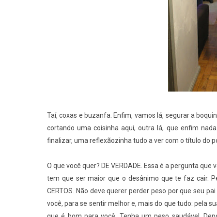
Taí, coxas e buzanfa. Enfim, vamos lá, segurar a boq
cortando uma coisinha aqui, outra lá, que enfim na
finalizar, uma reflexãozinha tudo a ver com o título do 
O que você quer? DE VERDADE. Essa é a pergunta que vo
tem que ser maior que o desânimo que te faz cair. 
CERTOS. Não deve querer perder peso por que seu pai
você, para se sentir melhor e, mais do que tudo: pela su
que é bom para você. Tenha um peso saudável. Depoi