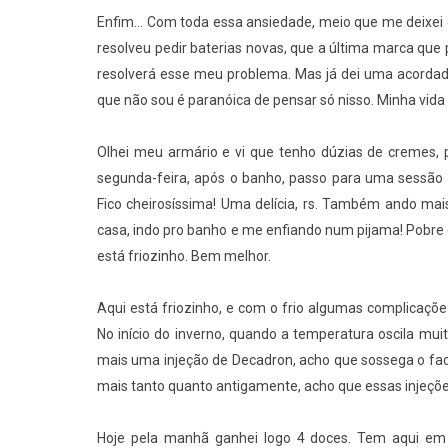
Enfim... Com toda essa ansiedade, meio que me deixei
resolveu pedir baterias novas, que a última marca que
resolverá esse meu problema. Mas já dei uma acordad
que não sou é paranóica de pensar só nisso. Minha vid
Olhei meu armário e vi que tenho dúzias de cremes, 
segunda-feira, após o banho, passo para uma sessão 
Fico cheirosíssima! Uma delícia, rs. Também ando m
casa, indo pro banho e me enfiando num pijama! Pobre d
está friozinho. Bem melhor.
Aqui está friozinho, e com o frio algumas complicaç
No início do inverno, quando a temperatura oscila mui
mais uma injeção de Decadron, acho que sossega o fach
mais tanto quanto antigamente, acho que essas injeç
Hoje pela manhã ganhei logo 4 doces. Tem aqui em