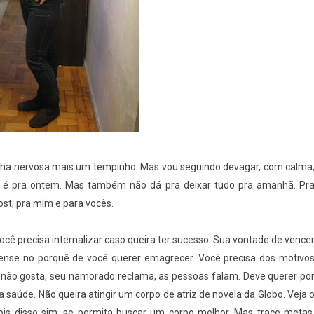
uinha nervosa mais um tempinho. Mas vou seguindo devagar, com calma
da é pra ontem. Mas também não dá pra deixar tudo pra amanhã. Pr
post, pra mim e para vocês.
cê precisa internalizar caso queira ter sucesso. Sua vontade de vence
Pense no porquê de você querer emagrecer. Você precisa dos motivo
 não gosta, seu namorado reclama, as pessoas falam. Deve querer po
a saúde. Não queira atingir um corpo de atriz de novela da Globo. Veja 
s disso sim, se permita buscar um corpo melhor. Mas trace metas