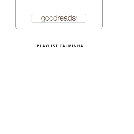
PLAYLIST CALMINHA
,
a
r
s
r
o
,