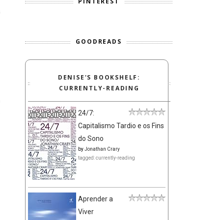
PINTEREST
a
e
o
GOODREADS
e
DENISE'S BOOKSHELF:
.
CURRENTLY-READING
m
e
24/7:
Capitalismo Tardio e os Fins
do Sono
by
Jonathan Crary
.
tagged: currently-reading
e
é
Aprender a
Viver
s