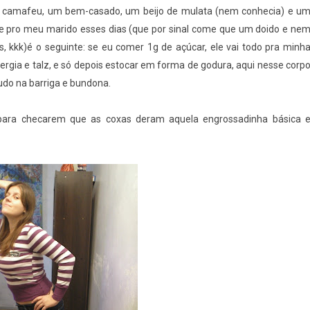
m camafeu, um bem-casado, um beijo de mulata (nem conhecia) e u
e pro meu marido esses dias (que por sinal come que um doido e ne
, kkk)é o seguinte: se eu comer 1g de açúcar, ele vai todo pra minh
nergia e talz, e só depois estocar em forma de godura, aqui nesse corp
udo na barriga e bundona.
ara checarem que as coxas deram aquela engrossadinha básica 