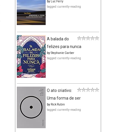
by
Luc Ferry
m
tagged: currently-reading
m
a
o
A balada do
felizes para nunca
e
by
Stephanie Garber
tagged: currently-reading
O ato criativo:
Uma forma de ser
by
Rick Rubin
tagged: currently-reading