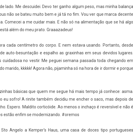
 de lado. Me descuidei. Devo ter ganho algum peso, mas minha balanç
 pus não se bateu muito bem e já tá no fim. Vou ver que marca decent
a. Comecei a me cuidar mais. E não só na alimentação que se há alg
a está além do meu prato. Graaazadeus!
pra cada centímetro do corpo. E nem estava usando. Portanto, desd
de auto-besuntação e espalho as graxinhas em seus devidos lugares
ais cuidadosa no vestir. Me peguei semana passada toda chegando e
o marido, kkkkk! Agora não, pijaminha só na hora de ir dormir e porqu
õezinhas básicas que quem me segue há mais tempo já conhece: asma
to eu sofro! A rinite também decidiu me encher o saco, mas depois d
o. Espero. Maldito corticóide. Ao menos o inchaço é reversível e não 
ões estão enfim se modernizando. #oremos
 Sto Angelo a Kemper's Haus, uma casa de doces tipo portuguese