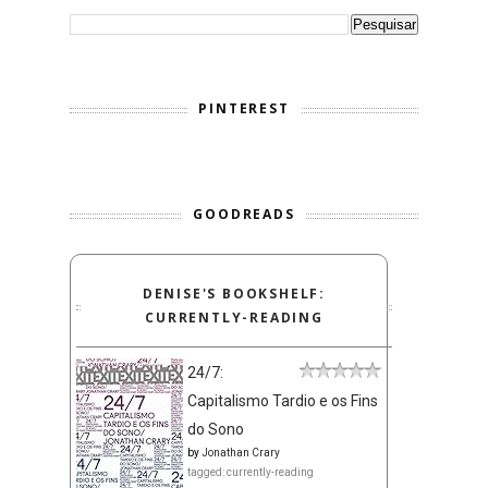
PINTEREST
GOODREADS
DENISE'S BOOKSHELF:
CURRENTLY-READING
24/7:
Capitalismo Tardio e os Fins
do Sono
by
Jonathan Crary
tagged: currently-reading