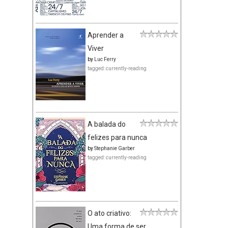
Aprender a
Viver
by
Luc Ferry
tagged: currently-reading
A balada do
felizes para nunca
by
Stephanie Garber
tagged: currently-reading
O ato criativo:
Uma forma de ser