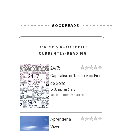
GOODREADS
DENISE'S BOOKSHELF:
CURRENTLY-READING
24/7:
Capitalismo Tardio e os Fins
do Sono
by
Jonathan Crary
tagged: currently-reading
Aprender a
Viver