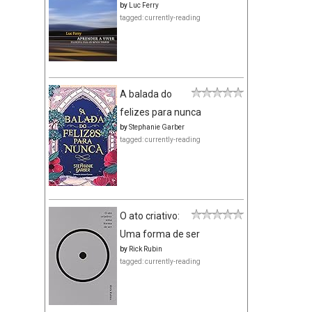
by
Luc Ferry
tagged: currently-reading
A balada do
felizes para nunca
by
Stephanie Garber
tagged: currently-reading
O ato criativo:
Uma forma de ser
by
Rick Rubin
tagged: currently-reading