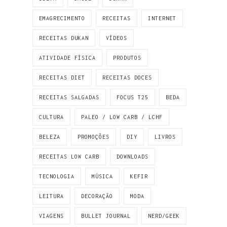
EMAGRECIMENTO
RECEITAS
INTERNET
RECEITAS DUKAN
VÍDEOS
ATIVIDADE FÍSICA
PRODUTOS
RECEITAS DIET
RECEITAS DOCES
RECEITAS SALGADAS
FOCUS T25
BEDA
CULTURA
PALEO / LOW CARB / LCHF
BELEZA
PROMOÇÕES
DIY
LIVROS
RECEITAS LOW CARB
DOWNLOADS
TECNOLOGIA
MÚSICA
KEFIR
LEITURA
DECORAÇÃO
MODA
VIAGENS
BULLET JOURNAL
NERD/GEEK