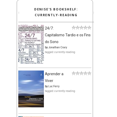
DENISE'S BOOKSHELF:
CURRENTLY-READING
24/7:
Capitalismo Tardio e os Fins
do Sono
by
Jonathan Crary
tagged: currently-reading
Aprender a
Viver
by
Luc Ferry
tagged: currently-reading