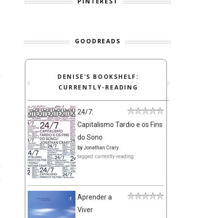
PINTEREST
GOODREADS
o
r
DENISE'S BOOKSHELF:
CURRENTLY-READING
s
24/7:
Capitalismo Tardio e os Fins
e
do Sono
by
Jonathan Crary
tagged: currently-reading
a
a
o
Aprender a
,
Viver
O