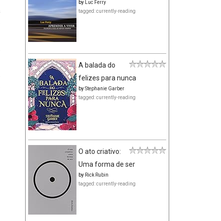
by
Luc Ferry
a
tagged: currently-reading
e
o
,
o
A balada do
,
felizes para nunca
e
by
Stephanie Garber
tagged: currently-reading
e
e
O ato criativo:
Uma forma de ser
by
Rick Rubin
.
tagged: currently-reading
.