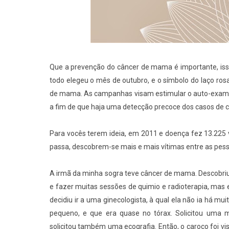
Que a prevenção do câncer de mama é importante, isso 
todo elegeu o mês de outubro, e o símbolo do laço ros
de mama. As campanhas visam estimular o auto-exame
a fim de que haja uma detecção precoce dos casos de c
Para vocês terem ideia, em 2011 e doença fez 13.225 v
passa, descobrem-se mais e mais vítimas entre as pes
A irmã da minha sogra teve câncer de mama. Descobriu 
e fazer muitas sessões de quimio e radioterapia, mas
decidiu ir a uma ginecologista, à qual ela não ia há 
pequeno, e que era quase no tórax. Solicitou uma 
solicitou também uma ecografia. Então, o caroço foi v