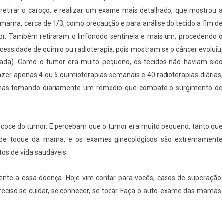
 retirar o caroço, e realizar um exame mais detalhado, que mostrou 
a mama, cerca de 1/3, como precaução e para análise do tecido a fim d
dor. Também retiraram o linfonodo sentinela e mais um, procedendo 
cessidade de quimio ou radioterapia, pois mostram se o câncer evoluiu
irada). Como o tumor era muito pequeno, os tecidos não haviam sid
azer apenas 4 ou 5 quimioterapias semanais e 40 radioterapias diárias
penas tomando diariamente um remédio que combate o surgimento d
ecoce do tumor. E percebam que o tumor era muito pequeno, tanto qu
me de toque da mama, e os exames ginecológicos são extremament
tos de vida saudáveis.
ente a essa doença. Hoje vim contar para vocês, casos de superação
preciso se cuidar, se conhecer, se tocar. Faça o auto-exame das mamas