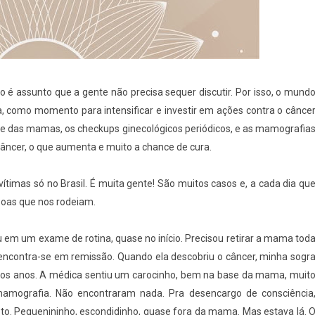
é assunto que a gente não precisa sequer discutir. Por isso, o mund
a, como momento para intensificar e investir em ações contra o cânce
 das mamas, os checkups ginecológicos periódicos, e as mamografia
âncer, o que aumenta e muito a chance de cura.
ítimas só no Brasil. É muita gente! São muitos casos e, a cada dia qu
soas que nos rodeiam.
em um exame de rotina, quase no início. Precisou retirar a mama tod
 encontra-se em remissão. Quando ela descobriu o câncer, minha sogr
muitos anos. A médica sentiu um carocinho, bem na base da mama, muit
mamografia. Não encontraram nada. Pra desencargo de consciência
isto. Pequenininho, escondidinho, quase fora da mama. Mas estava lá. 