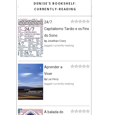
DENISE'S BOOKSHELF:
CURRENTLY-READING
24/7:
Capitalismo Tardio e os Fins
do Sono
by
Jonathan Crary
tagged: currently-reading
Aprender a
Viver
by
Luc Ferry
tagged: currently-reading
A balada do