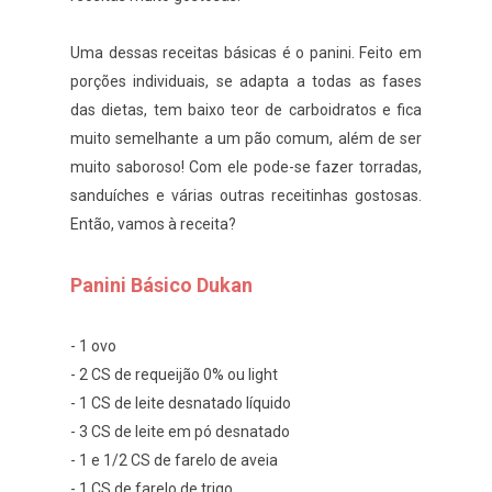
Uma dessas receitas básicas é o panini. Feito em
porções individuais, se adapta a todas as fases
das dietas, tem baixo teor de carboidratos e fica
muito semelhante a um pão comum, além de ser
muito saboroso! Com ele pode-se fazer torradas,
sanduíches e várias outras receitinhas gostosas.
Então, vamos à receita?
Panini Básico Dukan
- 1 ovo
- 2 CS de requeijão 0% ou light
- 1 CS de leite desnatado líquido
- 3 CS de leite em pó desnatado
- 1 e 1/2 CS de farelo de aveia
- 1 CS de farelo de trigo