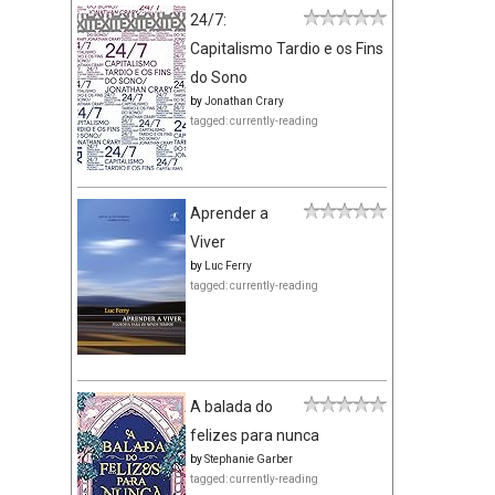
24/7:
Capitalismo Tardio e os Fins
do Sono
by
Jonathan Crary
tagged: currently-reading
Aprender a
Viver
by
Luc Ferry
tagged: currently-reading
A balada do
felizes para nunca
by
Stephanie Garber
tagged: currently-reading