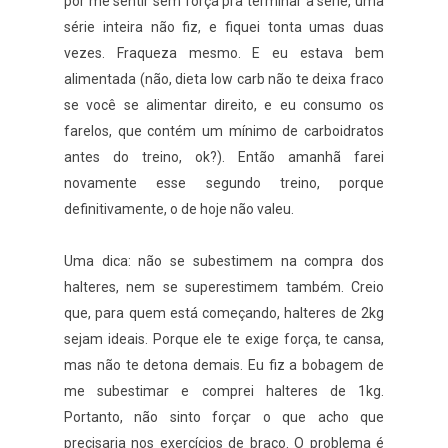
por me sentir sem força pra terminar a série, uma
série inteira não fiz, e fiquei tonta umas duas
vezes. Fraqueza mesmo. E eu estava bem
alimentada (não, dieta low carb não te deixa fraco
se você se alimentar direito, e eu consumo os
farelos, que contém um mínimo de carboidratos
antes do treino, ok?). Então amanhã farei
novamente esse segundo treino, porque
definitivamente, o de hoje não valeu.
Uma dica: não se subestimem na compra dos
halteres, nem se superestimem também. Creio
que, para quem está começando, halteres de 2kg
sejam ideais. Porque ele te exige força, te cansa,
mas não te detona demais. Eu fiz a bobagem de
me subestimar e comprei halteres de 1kg.
Portanto, não sinto forçar o que acho que
precisaria nos exercícios de braço. O problema é