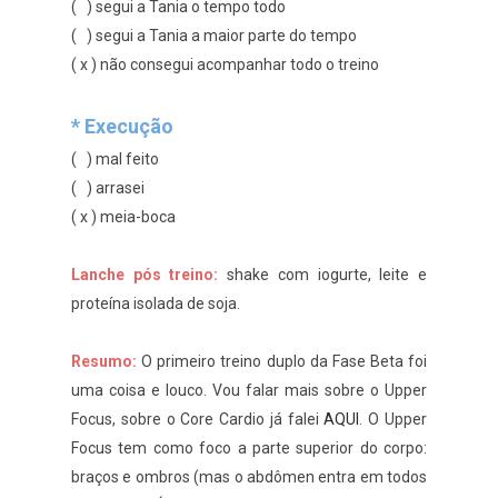
( ) segui a Tania o tempo todo
( ) segui a Tania a maior parte do tempo
( x ) não consegui acompanhar todo o treino
* Execução
( ) mal feito
( ) arrasei
( x ) meia-boca
Lanche pós treino:
shake com iogurte, leite e
proteína isolada de soja.
Resumo:
O primeiro treino duplo da Fase Beta foi
uma coisa e louco. Vou falar mais sobre o Upper
Focus, sobre o Core Cardio já falei
AQUI
. O Upper
Focus tem como foco a parte superior do corpo:
braços e ombros (mas o abdômen entra em todos