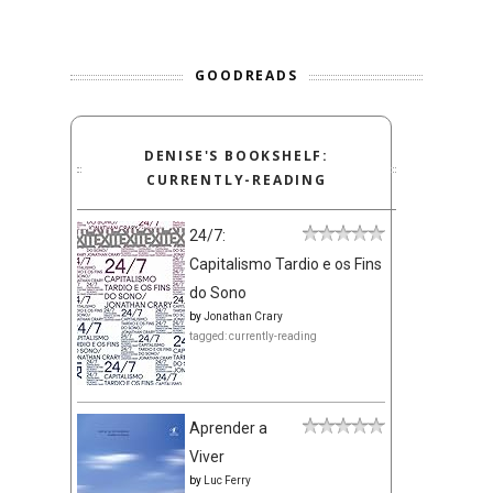
GOODREADS
DENISE'S BOOKSHELF:
CURRENTLY-READING
24/7:
Capitalismo Tardio e os Fins
do Sono
by
Jonathan Crary
tagged: currently-reading
Aprender a
Viver
by
Luc Ferry