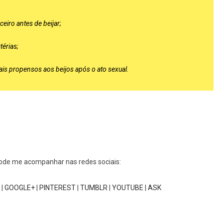
eiro antes de beijar;
térias;
is propensos aos beijos após o ato sexual.
pode me acompanhar nas redes sociais:
|
GOOGLE+
|
PINTEREST
|
TUMBLR
|
YOUTUBE
|
ASK