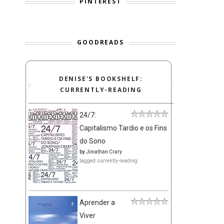
PINTEREST
GOODREADS
DENISE'S BOOKSHELF:
CURRENTLY-READING
24/7:
Capitalismo Tardio e os Fins
do Sono
by
Jonathan Crary
tagged: currently-reading
Aprender a
Viver