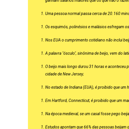
ganham salários maiores que os que não o fazem
Uma pessoa normal passa cerca de 20.160 minuto
Os esquimós, polinésios e malásios esfregam os 
Nos EUA o cumprimento cotidiano não inclui bei
A palavra "ósculo", sinônima de beijo, vem do la
O beijo mais longo durou 31 horas e aconteceu 
cidade de New Jersey;
No estado de Indiana (EUA), é proibido que um 
Em Hartford, Connecticut, é proibido que um ma
Na época medieval, se um casal fosse pego beija
Estudos apontam que 66% das pessoas beijam de