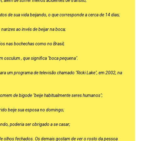
, além de sofrer menos acidentes de trânsito;
s de sua vida beijando, o que corresponde a cerca de 14 dias;
narizes ao invés de beijar na boca;
jos nas bochechas como no Brasil;
tim
osculum
, que significa "boca pequena".
para um programa de televisão chamado "Ricki Lake", em 2002, na
homem de bigode "beije habitualmente seres humanos";
rido beije sua esposa no domingo;
ndo, poderia ser obrigado a se casar;
 olhos fechados. Os demais gostam de ver o rosto da pessoa