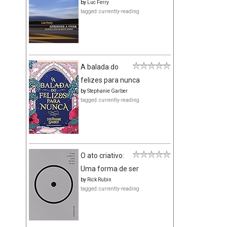
by
Luc Ferry
tagged: currently-reading
A balada do
felizes para nunca
by
Stephanie Garber
tagged: currently-reading
O ato criativo:
Uma forma de ser
by
Rick Rubin
tagged: currently-reading