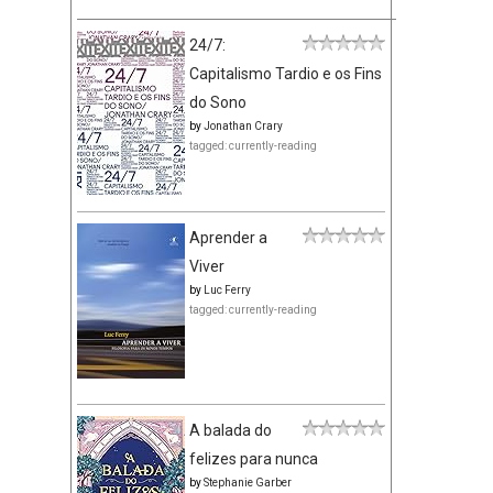
24/7:
Capitalismo Tardio e os Fins
do Sono
by
Jonathan Crary
tagged: currently-reading
Aprender a
Viver
by
Luc Ferry
tagged: currently-reading
A balada do
felizes para nunca
by
Stephanie Garber