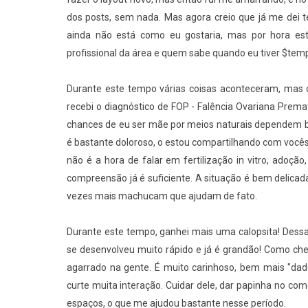
dos posts, sem nada. Mas agora creio que já me dei t
ainda não está como eu gostaria, mas por hora est
profissional da área e quem sabe quando eu tiver $temp
Durante este tempo várias coisas aconteceram, mas 
recebi o diagnóstico de FOP - Falência Ovariana Prema
chances de eu ser mãe por meios naturais dependem b
é bastante doloroso, o estou compartilhando com vocês
não é a hora de falar em fertilização in vitro, adoçã
compreensão já é suficiente. A situação é bem delicad
vezes mais machucam que ajudam de fato.
Durante este tempo, ganhei mais uma calopsita! Dess
se desenvolveu muito rápido e já é grandão! Como cheg
agarrado na gente. É muito carinhoso, bem mais "dado"
curte muita interação. Cuidar dele, dar papinha no c
espaços, o que me ajudou bastante nesse período.