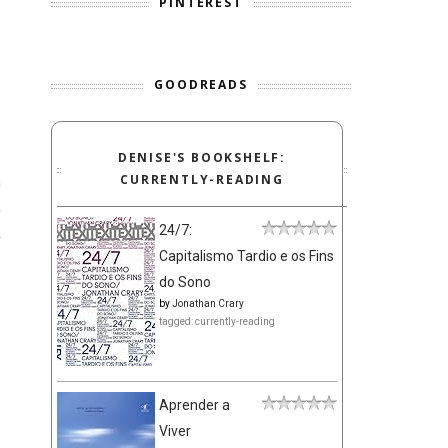
PINTEREST
e
o
GOODREADS
,
s
DENISE'S BOOKSHELF:
CURRENTLY-READING
a
a
24/7:
A
Capitalismo Tardio e os Fins
s
do Sono
by
Jonathan Crary
tagged: currently-reading
e
e
o
Aprender a
s
Viver