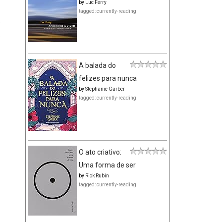
by
Luc Ferry
tagged: currently-reading
e
s
A balada do
s
felizes para nunca
by
Stephanie Garber
tagged: currently-reading
-
O ato criativo:
Uma forma de ser
by
Rick Rubin
tagged: currently-reading