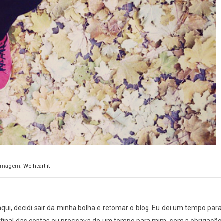
Imagem:
We heart it
i, decidi sair da minha bolha e retomar o blog. Eu dei um tempo par
 final das contas eu precisava de um tempo para mim, sem a obrigaçã