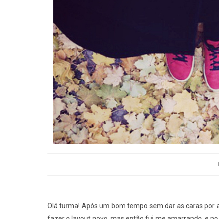
Olá turma! Após um bom tempo sem dar as caras por aqu
fazer o layout novo, mas então fui me amarrando, e no