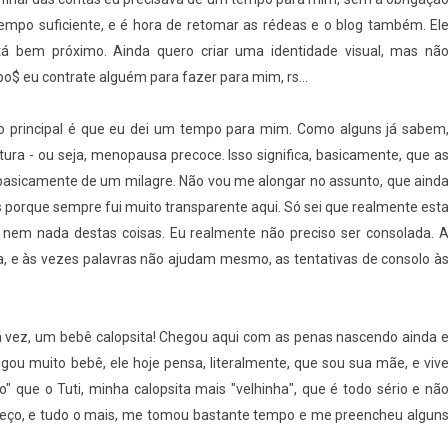
empo suficiente, e é hora de retomar as rédeas e o blog também. El
á bem próximo. Ainda quero criar uma identidade visual, mas nã
o$ eu contrate alguém para fazer para mim, rs...
o principal é que eu dei um tempo para mim. Como alguns já sabem
tura - ou seja, menopausa precoce. Isso significa, basicamente, que a
asicamente de um milagre. Não vou me alongar no assunto, que aind
 porque sempre fui muito transparente aqui. Só sei que realmente est
o, nem nada destas coisas. Eu realmente não preciso ser consolada. 
a, e às vezes palavras não ajudam mesmo, as tentativas de consolo à
a vez, um bebê calopsita! Chegou aqui com as penas nascendo ainda 
ou muito bebê, ele hoje pensa, literalmente, que sou sua mãe, e viv
 que o Tuti, minha calopsita mais "velhinha", que é todo sério e nã
omeço, e tudo o mais, me tomou bastante tempo e me preencheu algun