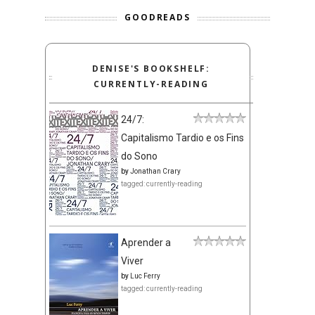
GOODREADS
DENISE'S BOOKSHELF:
CURRENTLY-READING
24/7:
Capitalismo Tardio e os Fins
do Sono
by
Jonathan Crary
tagged: currently-reading
Aprender a
Viver
by
Luc Ferry
tagged: currently-reading