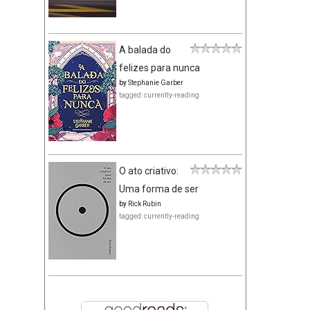
A balada do
felizes para nunca
by
Stephanie Garber
tagged: currently-reading
O ato criativo:
Uma forma de ser
by
Rick Rubin
tagged: currently-reading