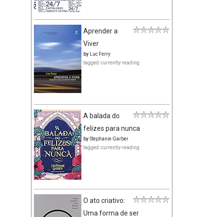
Aprender a
Viver
by
Luc Ferry
tagged: currently-reading
A balada do
felizes para nunca
by
Stephanie Garber
tagged: currently-reading
O ato criativo:
Uma forma de ser