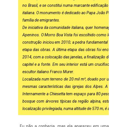
no Brasil, e se constitui numa marcante edificação comemor
italiana. O monumento é dedicado ao Papa João Paulo I, Albin
família de emigrantes.
De iniciativa da comunidade italiana, quer homenagear todos
Apeninos. O Morro Boa Vista foi escolhido como local ideal
construção iniciou em 2010; a pedra fundamental foi lança
etapa das obras. A última etapa das obras foi encerrada c
2014, com a colocação das janelas, a finalização da torre, a u
capitel e a fonte. Em seu interior está um crucifixo do ano
escultor italiano Franco Murer.
Localizada num terreno de 20 mil m², doado por uma família 
mesmas características das igrejas dos Alpes. A área cons
Internamente a Chiesetta tem espaço para 80 pessoas sentad
bosque com árvores típicas da região alpina, estacionament
localização privilegiada, numa altitude de 570 m, é avistada d
Eu não a conhecia, mas ela apareceu em uma