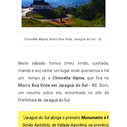
Chiesetta Alpina, Morro Boa Vista, Jaraguá do Sul - SC.
Neste sábado fomos (meu irmão, cunhada,
marido e eu) visitar um lugar onde queríamos ir há
um tempo já: a
Chiesetta Alpina
, que fica no
Morro Boa Vista em Jaraguá do Sul - SC
. Bom,
um resumo sobre ela, encontrado no site da
Prefeitura de Jaraguá do Sul
:
"Jaraguá do Sul abriga o primeiro
Monumento à Fé do Imig
Simão Apóstolo, de Vallada Agordina, na província de Belluno,