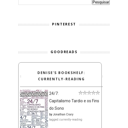
PINTEREST
GOODREADS
DENISE'S BOOKSHELF:
CURRENTLY-READING
24/7:
Capitalismo Tardio e os Fins
do Sono
by
Jonathan Crary
tagged: currently-reading