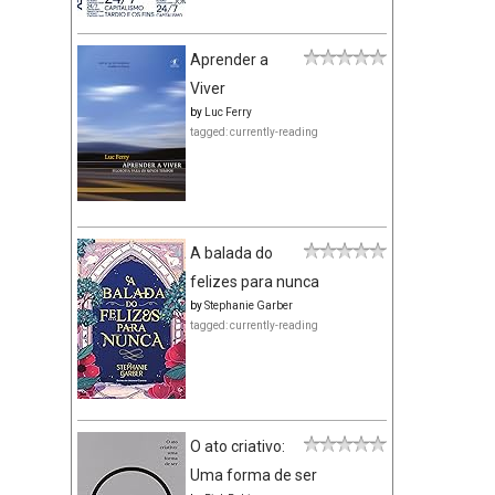
Aprender a
Viver
by
Luc Ferry
tagged: currently-reading
A balada do
felizes para nunca
by
Stephanie Garber
tagged: currently-reading
O ato criativo:
Uma forma de ser