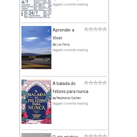
tagged: currently-reading
Aprender a
Viver
by
Luc Ferry
tagged: currently-reading
A balada do
felizes para nunca
by
Stephanie Garber
tagged: currently-reading