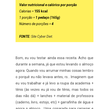
Valor nutricional e calórico por porção
Calorias =
155
kcal
1 porção =
1 pedaço (165g)
Número de porções =
4
FONTE:
Site Cyber Diet.
Bom, eu vou testar ainda essa receita. Acho que
durante a semana, já que estou levando o almoço
agora. Quando vou arrumar minhas coisas lembro
o porquê eu não levava antes, rs... Imaginem que
eu vou trabalhar e já levo a roupa da academia +
tênis (às vezes eu já vou de tênis, mas todos os
dias não dá) + lanches + material de professora
(caderno, livro, estojo, etc) + garrafinha de água e
agora + almoço... Uma coisarada para carregar e