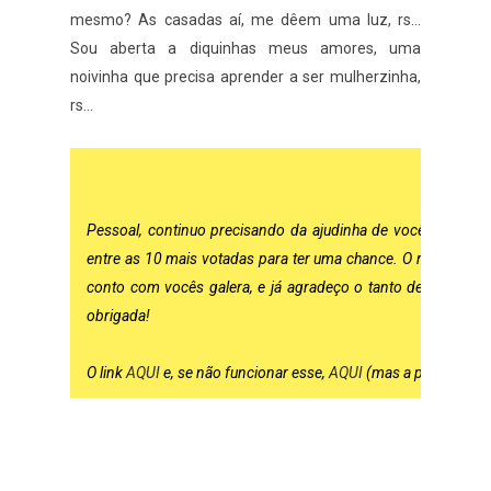
mesmo? As casadas aí, me dêem uma luz, rs...
Sou aberta a diquinhas meus amores, uma
noivinha que precisa aprender a ser mulherzinha,
rs...
ATENÇ
Pessoal, continuo precisando da ajudinha de vocês lá no 
entre as 10 mais votadas para ter uma chance. O ruim é que
conto com vocês galera, e já agradeço o tanto de gente qu
obrigada!
O link
AQUI
e, se não funcionar esse,
AQUI
(mas a preferência 