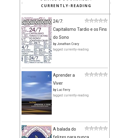
CURRENTLY-READING
24/7:
Capitalismo Tardio e os Fins
do Sono
by
Jonathan Crary
tagged: currently-reading
Aprender a
Viver
by
Luc Ferry
tagged: currently-reading
A balada do
felizes para nunca