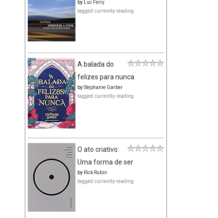
by
Luc Ferry
tagged: currently-reading
.
s
A balada do
o
felizes para nunca
o
by
Stephanie Garber
tagged: currently-reading
,
e
m
O ato criativo:
Uma forma de ser
by
Rick Rubin
tagged: currently-reading
t