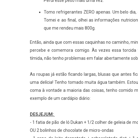
Perdi esse peso mais uma vez.
Tomo refrigerantes ZERO apenas. Um belo dia,
Tomei e ao final, olhei as informações nutrici
que me rendeu mais 800g.
Então, ainda que com essas caquinhas no caminho, min
percebe e comemora comigo. Às vezes essa torcida t
tímida, não tenho problemas em falar abertamente sobre
As roupas já estão ficando largas, blusas que antes fi
uma delícia! Tenho tomado muita água também. Estou
coma à vontade a maioria das coisas, tenho comido m
exemplo de um cardápio diário:
DESJEJUM:
- 1 fatia de pão de ló Dukan + 1/2 colher de geleia de 
OU 2 bolinhos de chocolate de micro-ondas