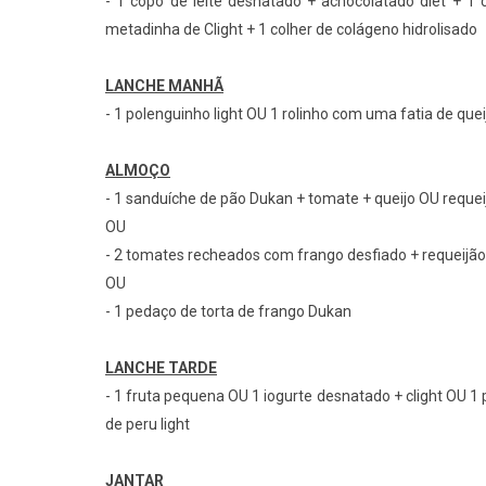
- 1 copo de leite desnatado + achocolatado diet + 1 
metadinha de Clight + 1 colher de colágeno hidrolisado
LANCHE MANHÃ
- 1 polenguinho light OU 1 rolinho com uma fatia de queij
ALMOÇO
- 1 sanduíche de pão Dukan + tomate + queijo OU requeij
OU
- 2 tomates recheados com frango desfiado + requeijão 
OU
- 1 pedaço de torta de frango Dukan
LANCHE TARDE
- 1 fruta pequena OU 1 iogurte desnatado + clight OU 1 p
de peru light
JANTAR