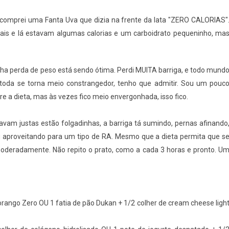
 comprei uma Fanta Uva que dizia na frente da lata "ZERO CALORIAS"
onais e lá estavam algumas calorias e um carboidrato pequeninho, ma
ha perda de peso está sendo ótima. Perdi MUITA barriga, e todo mund
oda se torna meio constrangedor, tenho que admitir. Sou um pouc
 a dieta, mas às vezes fico meio envergonhada, isso fico.
cavam justas estão folgadinhas, a barriga tá sumindo, pernas afinando
 aproveitando para um tipo de RA. Mesmo que a dieta permita que s
oderadamente. Não repito o prato, como a cada 3 horas e pronto. U
morango Zero OU 1 fatia de pão Dukan + 1/2 colher de cream cheese ligh