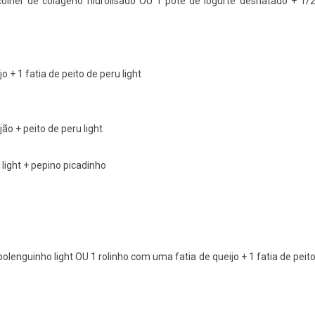
colher de colágeno hidrolisado OU 1 pote de iogurte desnatado + 1/
o + 1 fatia de peito de peru light
ão + peito de peru light
light + pepino picadinho
olenguinho light OU 1 rolinho com uma fatia de queijo + 1 fatia de peit