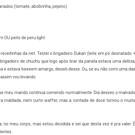
ariados (tomate, abobrinha, pepino)
 OU peito de peru light
ceitinhas da net. Testei o brigadeiro Dukan (leite em pó desnatado 
brigadeiro de chuchu que logo após tirar da panela estava uma delícia
ha e estava beeeem amargo, desisti desse. Ou, se eu não comi uma da
E assim vou levando.
que meu marido continua comendo normalmente. Dia desses o malvad
ura maldade, nem curto waffer, mas a vontade de doce tornou-o muit
, no meu corpo, mas estou decidida e sei que desta vez é pra valer. 
dentes.