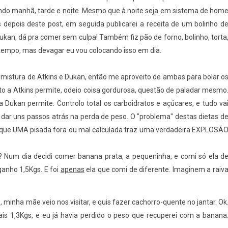
hando manhã, tarde e noite. Mesmo que à noite seja em sistema de hom
as depois deste post, em seguida publicarei a receita de um bolinho d
ukan, dá pra comer sem culpa! Também fiz pão de forno, bolinho, torta
 tempo, mas devagar eu vou colocando isso em dia.
a mistura de Atkins e Dukan, então me aproveito de ambas para bolar o
to a Atkins permite, odeio coisa gordurosa, questão de paladar mesmo
Dukan permite. Controlo total os carboidratos e açúcares, e tudo va
 dar uns passos atrás na perda de peso. O "problema" destas dietas d
é que UMA pisada fora ou mal calculada traz uma verdadeira EXPLOSÃ
? Num dia decidi comer banana prata, a pequeninha, e comi só ela d
 ganho 1,5Kgs. E foi
apenas
ela que comi de diferente. Imaginem a raiv
minha mãe veio nos visitar, e quis fazer cachorro-quente no jantar. Ok
s 1,3Kgs, e eu já havia perdido o peso que recuperei com a banana