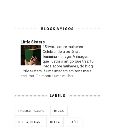
BLOGS AMIGOS
Little Sisters
15 livros sobre mulheres -
+
Celebrando a potência
feminina
-
[image: A imagem
,
que ilustra o artigo que traz 15
s
livros sobre mulheres, do blog
Little Sisters, é uma imagem em tons mais
escuros. Ela mostra uma mulher...
o
o
LABELS
PESSOALIDADES
DICAS
É
DIETA DUKAN
DIETA
SAÚDE