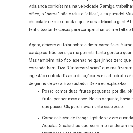
vida anda corridíssima, na velocidade 5 amigs, trabal
office, o "home" não exclui o "office", e tá puxado! M
chocolate de micro-ondas que é uma delicinha gente! D
tenho bastante coisas para compartilhar, só me falta o
Agora, deixem eu falar sobre a dieta: como falei, é um
cardápios. Não consigo me permitir tanta gordura quan
Mas também não fico apenas no queijinhos zero que a 
correndo bem. Tive 3 "intercorrências" que me fizeram
ingestão controladíssima de açúcares e carboidratos 
de ganho de peso. É assustador. Deixa eu explicá-las:
Posso comer duas frutas pequenas por dia, ok
fruta, por ser mais doce. No dia seguinte, havia
que passei. Ok, perdi novamente esse peso.
Como salsicha de frango light de vez em quando, 
Aquelas 2 salsichas que comi me renderam mai