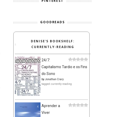
PINTEREST
e
e
,
GOODREADS
s
DENISE'S BOOKSHELF:
.
CURRENTLY-READING
i
e
24/7:
O
Capitalismo Tardio e os Fins
do Sono
by
Jonathan Crary
e
tagged: currently-reading
a
.
Aprender a
.
Viver