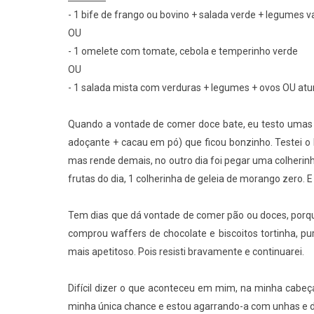
- 1 bife de frango ou bovino + salada verde + legumes v
OU
- 1 omelete com tomate, cebola e temperinho verde
OU
- 1 salada mista com verduras + legumes + ovos OU atum
Quando a vontade de comer doce bate, eu testo umas re
adoçante + cacau em pó) que ficou bonzinho. Testei o 
mas rende demais, no outro dia foi pegar uma colherin
frutas do dia, 1 colherinha de geleia de morango zero. 
Tem dias que dá vontade de comer pão ou doces, por
comprou waffers de chocolate e biscoitos tortinha, p
mais apetitoso. Pois resisti bravamente e continuarei.
Difícil dizer o que aconteceu em mim, na minha cabeça
minha única chance e estou agarrando-a com unhas e 