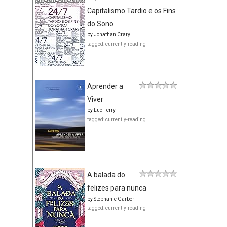
Capitalismo Tardio e os Fins
do Sono
by
Jonathan Crary
tagged: currently-reading
Aprender a
Viver
by
Luc Ferry
tagged: currently-reading
A balada do
felizes para nunca
by
Stephanie Garber
tagged: currently-reading