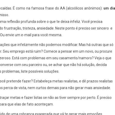
 recaídas. É como na famosa frase do AA (alcoólicos anônimos):
um di
nisso.
uma reflexão profunda sobre o que te deixa infeliz. Você precisa
o frustração, tristeza, ansiedade. Neste ponto é preciso ser sincero e
l. Ou envie um e-mail para você mesma.
tuações que infelizmente não podemos modificar. Mas há outras que só
r. Seu emprego está ruim? Comece a pensar em um novo, ou procure
razeroso. Está com problemas em seu casamento/namoro? Veja o que
onverse com seu parceiro ou, se achar que não há solução, decida
 problemas, liste possíveis soluções.
 você pretende fazer? Estabeleça metas realistas, e dê prazos realistas
s perca de vista, nem curtos demais para não gerar mais ansiedade.
traçar metas e fazer listas se não as tiver sempre por perto. É preciso
para que elas de fato aconteçam.
ntido de uma cobrança exagerada que vá te gerar mais emoções