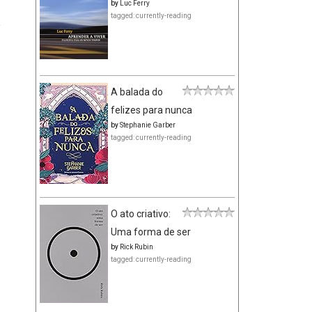
by
Luc Ferry
tagged: currently-reading
a
A balada do
felizes para nunca
by
Stephanie Garber
tagged: currently-reading
O ato criativo:
Uma forma de ser
by
Rick Rubin
tagged: currently-reading