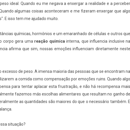
peso ideal. Quando eu me negava a enxergar a realidade e a percebe
r. Quando algumas coisas aconteceram e me fizeram enxergar que alg
es". E isso tem me ajudado muito.
bstâncias químicas, hormônios e um emaranhado de células e outros qu
so corpo gera uma
reação química
interna, que influencia inclusive n
ncia afirma que sim, nossas emoções influenciam diretamente nest
 do excesso de peso. A imensa maioria das pessoas que se encontram n
utilizarem a comida como compensação por emoções ruins. Quando alg
pensa para tentar aplacar esta frustração, e não há recompensa mai
eralmente fazemos más escolhas alimentares que resultam no ganho d
geralmente as quantidades são maiores do que o necessário também. 
alança.
essa situação?