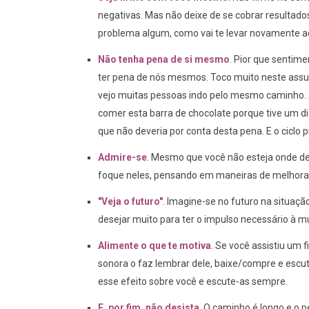
negativas. Mas não deixe de se cobrar resulta
problema algum, como vai te levar novamente ao 
Não tenha pena de si mesmo
. Pior que sentime
ter pena de nós mesmos. Toco muito neste assun
vejo muitas pessoas indo pelo mesmo caminho. 
comer esta barra de chocolate porque tive um di
que não deveria por conta desta pena. E o cicl
Admire-se
. Mesmo que você não esteja onde de
foque neles, pensando em maneiras de melhora
"Veja o futuro"
. Imagine-se no futuro na situaçã
desejar muito para ter o impulso necessário à m
Alimente o que te motiva
. Se você assistiu um f
sonora o faz lembrar dele, baixe/compre e escu
esse efeito sobre você e escute-as sempre.
E, por fim, não desista
. O caminho é longo e o