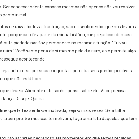
dos. Ser condescendente conosco mesmos não apenas não vai resolver
ponto inicial.
ntos de raiva, tristeza, frustração, são os sentimentos que nos levam a
to, porque isso fez parte da minha história, me prejudicou demais e
A auto piedade nos faz permanecer na mesma situação. "Eu vou
a ruim." Você sente pena de si mesmo pelo dia ruim, e se permite algo
o prossegue acontecendo.
seja, admire-se por suas conquistas, perceba seus pontos positivos
r o que não está bom.
o que deseja. Alimente este sonho, pense sobre ele. Você precisa
udança. Deseje. Queira.
ilme que te fez sentir-se motivada, veja-o mais vezes. Se a trilha
te-a sempre. Se músicas te motivam, faça uma lista daquelas que têm
 percurso às vezes pedregoso. Há momentos em que temos recaídas,