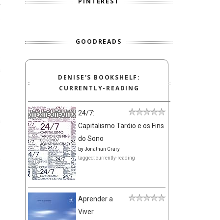
PINTEREST
r
o
GOODREADS
e
a
DENISE'S BOOKSHELF:
e
CURRENTLY-READING
24/7:
a
Capitalismo Tardio e os Fins
o
do Sono
s
by
Jonathan Crary
e
tagged: currently-reading
E
Aprender a
Viver