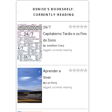
DENISE'S BOOKSHELF:
CURRENTLY-READING
24/7:
Capitalismo Tardio e os Fins
do Sono
by
Jonathan Crary
tagged: currently-reading
Aprender a
Viver
by
Luc Ferry
tagged: currently-reading