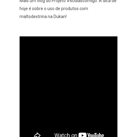
Mais um vlog do Projeto #60diascomigo. A dica de
hoje é sobre o uso de produtos com
maltodextrina na Dukan!