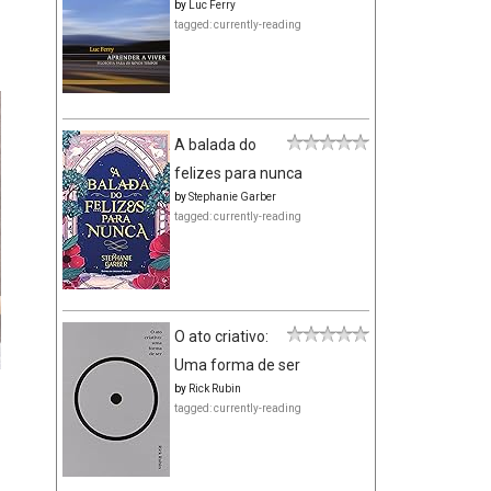
by
Luc Ferry
tagged: currently-reading
A balada do
felizes para nunca
by
Stephanie Garber
tagged: currently-reading
O ato criativo:
Uma forma de ser
by
Rick Rubin
tagged: currently-reading