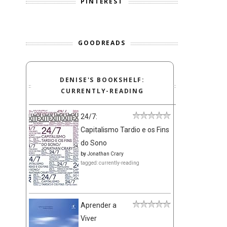
PINTEREST
GOODREADS
DENISE'S BOOKSHELF:
CURRENTLY-READING
24/7:
Capitalismo Tardio e os Fins
do Sono
by
Jonathan Crary
tagged: currently-reading
Aprender a
Viver