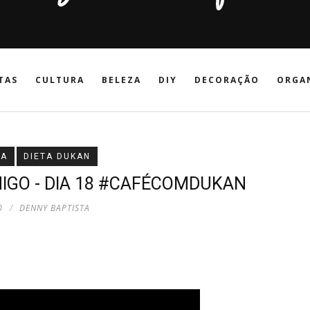
TAS
CULTURA
BELEZA
DIY
DECORAÇÃO
ORGA
TA
DIETA DUKAN
MIGO - DIA 18 #CAFÉCOMDUKAN
0
DENNY BAPTISTA