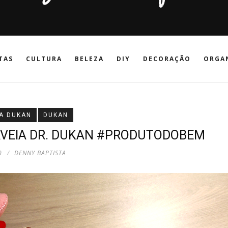
TAS
CULTURA
BELEZA
DIY
DECORAÇÃO
ORGA
A DUKAN
DUKAN
 AVEIA DR. DUKAN #PRODUTODOBEM
0
DENNY BAPTISTA