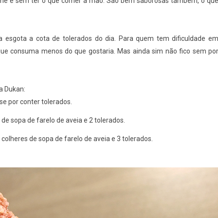
fome e sem ter o que comer à mão. São bem saborosas também, o qu
a esgota a cota de tolerados do dia. Para quem tem dificuldade e
ue consuma menos do que gostaria. Mas ainda sim não fico sem po
a Dukan:
e por conter tolerados.
r de sopa de farelo de aveia e 2 tolerados.
2 colheres de sopa de farelo de aveia e 3 tolerados.