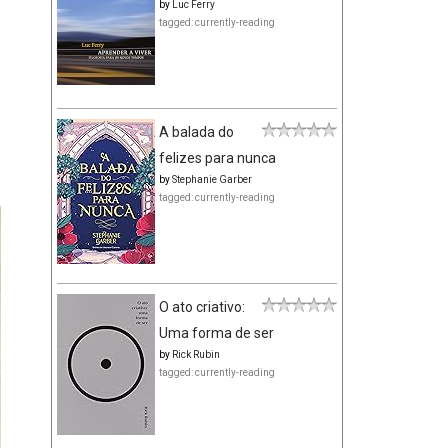
by
Luc Ferry
tagged: currently-reading
A balada do
felizes para nunca
by
Stephanie Garber
tagged: currently-reading
O ato criativo:
Uma forma de ser
by
Rick Rubin
tagged: currently-reading