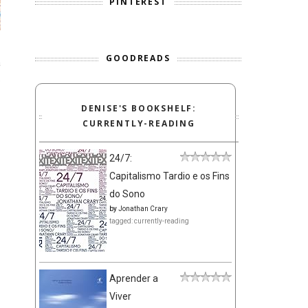
PINTEREST
GOODREADS
á
o
DENISE'S BOOKSHELF:
CURRENTLY-READING
24/7:
Capitalismo Tardio e os Fins
do Sono
by
Jonathan Crary
tagged: currently-reading
Aprender a
Viver