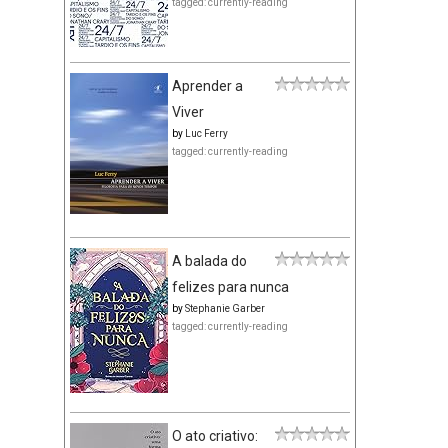
tagged: currently-reading
Aprender a
Viver
by
Luc Ferry
tagged: currently-reading
A balada do
felizes para nunca
by
Stephanie Garber
tagged: currently-reading
O ato criativo: