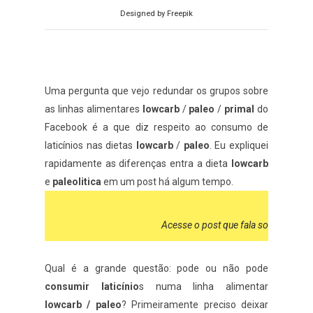
Designed by Freepik
Uma pergunta que vejo redundar os grupos sobre
as linhas alimentares
lowcarb
/
paleo
/
primal
do
Facebook é a que diz respeito ao consumo de
laticínios nas dietas
lowcarb
/
paleo
. Eu expliquei
rapidamente as diferenças entra a dieta
lowcarb
e
paleolitica
em um post há algum tempo.
Acesse o post que fala sobre os con
Qual é a grande questão: pode ou não pode
consumir laticínio
s numa linha alimentar
lowcarb / paleo
? Primeiramente preciso deixar