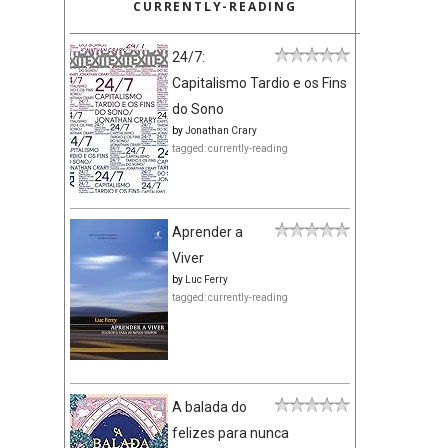
CURRENTLY-READING
24/7:
Capitalismo Tardio e os Fins
do Sono
by
Jonathan Crary
tagged: currently-reading
Aprender a
Viver
by
Luc Ferry
tagged: currently-reading
A balada do
felizes para nunca